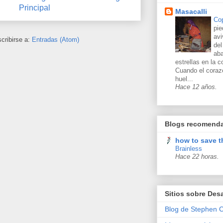
Principal
Masacalli
Co
pie
avi
cribirse a:
Entradas (Atom)
del
aba
estrellas en la c
Cuando el coraz
huel...
Hace 12 años.
Blogs recomend
how to save t
Brainless
Hace 22 horas.
Sitios sobre Desa
Blog de Stephen 