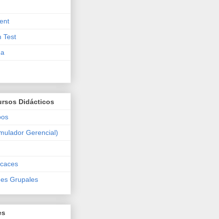
ent
 Test
ma
ursos Didácticos
pos
mulador Gerencial)
icaces
des Grupales
es