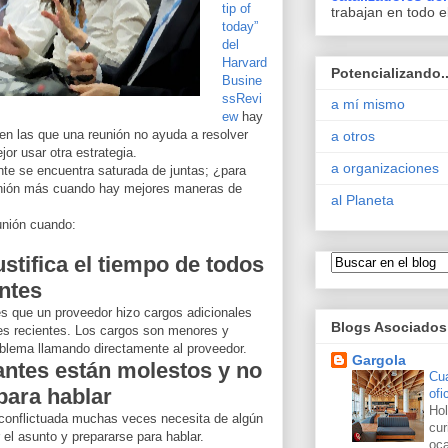
tip of
trabajan en todo e
today”
del
Harvard
Potencializando..
Busine
ssRevi
a mí mismo
ew
hay
 en las que una reunión no ayuda a resolver
a otros
or usar otra estrategia.
a organizaciones
te se encuentra saturada de juntas; ¿para
nión más cuando hay mejores maneras de
al Planeta
unión cuando:
ustifica el tiempo de todos
antes
s que un proveedor hizo cargos adicionales
Blogs Asociados
es recientes. Los cargos son menores y
oblema llamando directamente al proveedor.
Gargola
antes están molestos y no
Cu
 para hablar
ofi
Hol
conflictuada muchas veces necesita de algún
cu
el asunto y prepararse para hablar.
oca