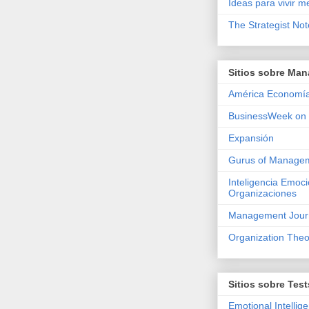
Ideas para vivir m
The Strategist No
Sitios sobre Ma
América Economía
BusinessWeek on 
Expansión
Gurus of Manage
Inteligencia Emoci
Organizaciones
Management Journ
Organization Theo
Sitios sobre Test
Emotional Intellig