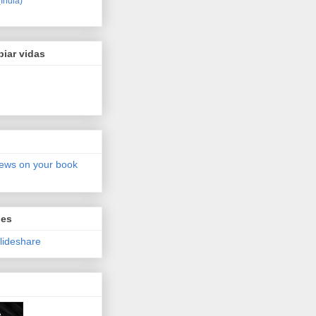
(India)
biar vidas
iews on your book
nes