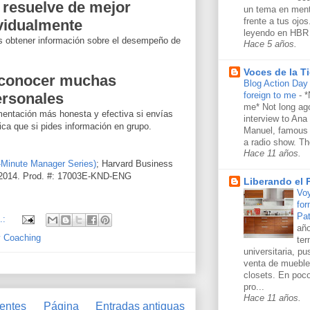
 resuelve de mejor
un tema en ment
frente a tus ojo
vidualmente
leyendo en HBR 
s obtener información sobre el desempeño de
Hace 5 años.
Voces de la Ti
 conocer muchas
Blog Action Day 
foreign to me
-
*
ersonales
me* Not long ago
imentación más honesta y efectiva si envías
interview to Ana
ica que si pides información en grupo.
Manuel, famous 
a radio show. Th
Hace 11 años.
-Minute Manager Series)
; Harvard Business
 2014. Prod. #: 17003E-KND-ENG
Liberando el
Voy
for
Pat
.:
año
y Coaching
ter
universitaria, p
venta de mueble
closets. En poc
pro...
Hace 11 años.
ientes
Página
Entradas antiguas