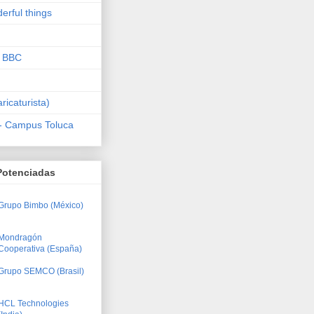
derful things
a BBC
icaturista)
 - Campus Toluca
Potenciadas
Grupo Bimbo (México)
Mondragón
Cooperativa (España)
Grupo SEMCO (Brasil)
HCL Technologies