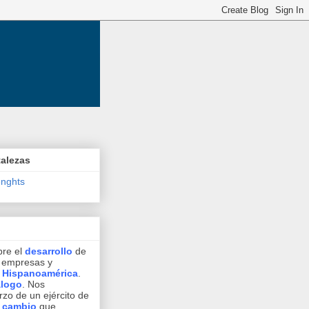
talezas
enghts
bre el
desarrollo
de
, empresas y
n
Hispanoamérica
.
álogo
. Nos
zo de un ejército de
l cambio
que