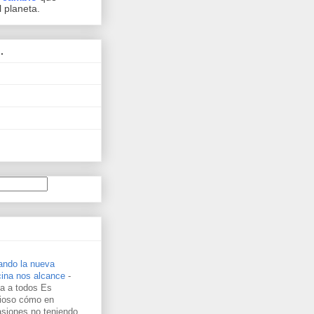
l planeta.
.
ando la nueva
cina nos alcance
-
a a todos Es
rioso cómo en
siones no teniendo