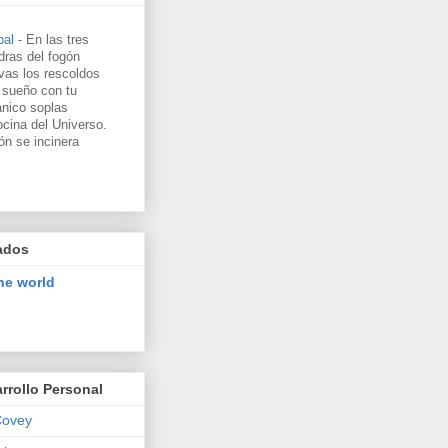
pal
-
En las tres
dras del fogón
vas los rescoldos
 sueño con tu
nico soplas
ocina del Universo.
ón se incinera
ados
he world
rrollo Personal
Covey