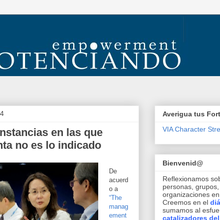
14
Averigua tus For
VIA Character Str
nstancias en las que
nta no es lo indicado
Bienvenid@
De
Reflexionamos so
acuerd
personas, grupos
o a
organizaciones e
“The
Creemos en el
di
manag
sumamos al esfuer
ement
catalizadores de