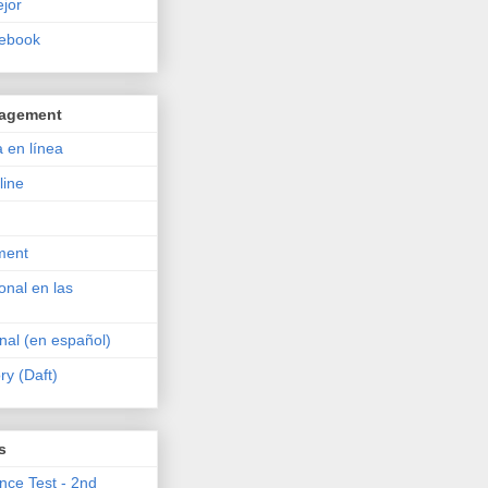
ejor
tebook
nagement
 en línea
line
ment
onal en las
al (en español)
ry (Daft)
s
ence Test - 2nd