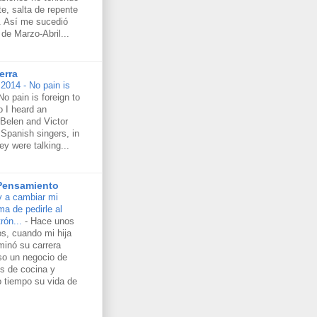
e, salta de repente
s. Así me sucedió
de Marzo-Abril...
erra
2014 - No pain is
No pain is foreign to
 I heard an
 Belen and Victor
Spanish singers, in
ey were talking...
 Pensamiento
 a cambiar mi
ma de pedirle al
rón...
-
Hace unos
s, cuando mi hija
minó su carrera
uso un negocio de
s de cocina y
o tiempo su vida de