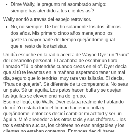
Dime Wally, le pregunto mi asombrado amigo:
siempre has atendido a tus clientes así?
Wally sonrió a través del espejo retrovisor.
No, no siempre. De hecho solamente los dos últimos
dos años. Mis primero cinco años manejando los
gaste la mayor parte del tiempo quejándome igual
que el resto de los taxistas.
Un día escuche en la radio acerca de Wayne Dyer un “Guru”
del desarrollo personal. El acababa de escribir un libro
llamado “Tú lo obtendrás cuando creas en ello”. Dyer decía
que si tú te levantas en la mañana esperando tener un mal
día, seguro que lo tendrás; muy rara vez fallarás. El decía,
“Para de quejarte”. Sé diferente de tu competencia. No seas
un pato. Sé un águila. Los patos hacen bulla y se quejan,
las águilas se eleven encima del grupo.
Eso me llegó, dijo Wally. Dyer estaba realmente hablando
de mí. Yo estaba todo el tiempo haciendo bulla y
quejándome, entonces decidí cambiar mi actitud y ser un
águila. Miré alrededor a los otros taxis y sus chóferes… los
taxis estaban sucios, los chóferes no eran amigables y los
clientes no estaban contentos. Entonces decidí hacer