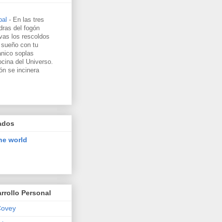
pal
-
En las tres
dras del fogón
vas los rescoldos
 sueño con tu
nico soplas
ocina del Universo.
ón se incinera
ados
he world
rrollo Personal
Covey