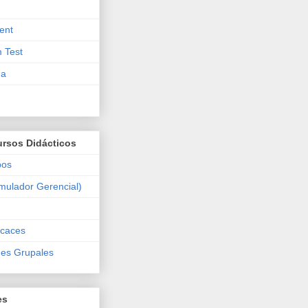
ent
 Test
ma
ursos Didácticos
pos
mulador Gerencial)
icaces
des Grupales
es