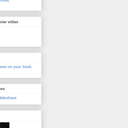
(India)
biar vidas
iews on your book
nes