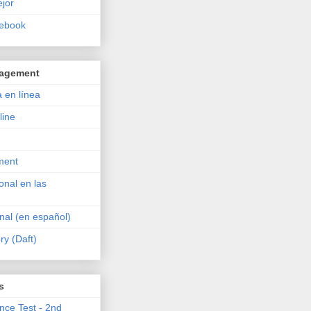
ejor
tebook
nagement
 en línea
line
ment
onal en las
al (en español)
ry (Daft)
s
ence Test - 2nd