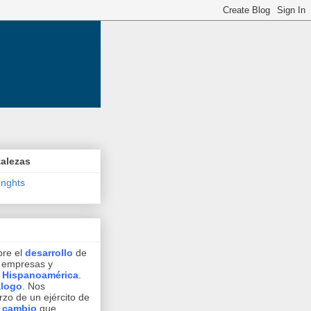
talezas
enghts
bre el
desarrollo
de
, empresas y
n
Hispanoamérica
.
álogo
. Nos
zo de un ejército de
l cambio
que