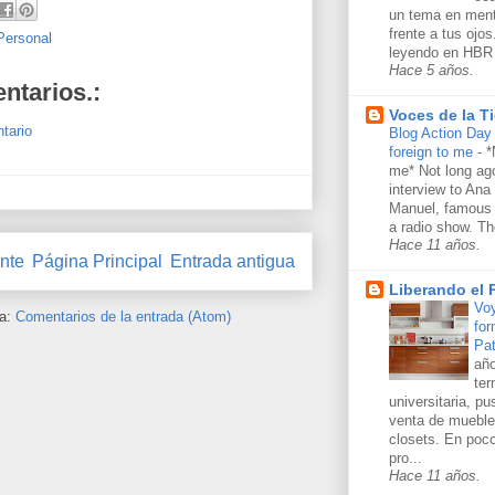
un tema en ment
frente a tus ojo
Personal
leyendo en HBR 
Hace 5 años.
ntarios.:
Voces de la Ti
tario
Blog Action Day 
foreign to me
-
*
me* Not long ago
interview to Ana
Manuel, famous 
a radio show. Th
Hace 11 años.
nte
Página Principal
Entrada antigua
Liberando el
Voy
 a:
Comentarios de la entrada (Atom)
for
Pat
año
ter
universitaria, p
venta de mueble
closets. En poc
pro...
Hace 11 años.