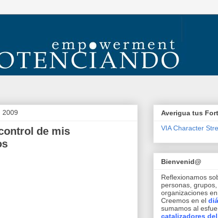
, 2009
Averigua tus For
VIA Character Str
control de mis
os
Bienvenid@
Reflexionamos so
personas, grupos
organizaciones e
Creemos en el
di
sumamos al esfuer
catalizadores de