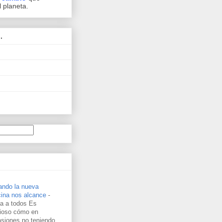
l planeta.
.
ando la nueva
cina nos alcance
-
a a todos Es
rioso cómo en
siones no teniendo