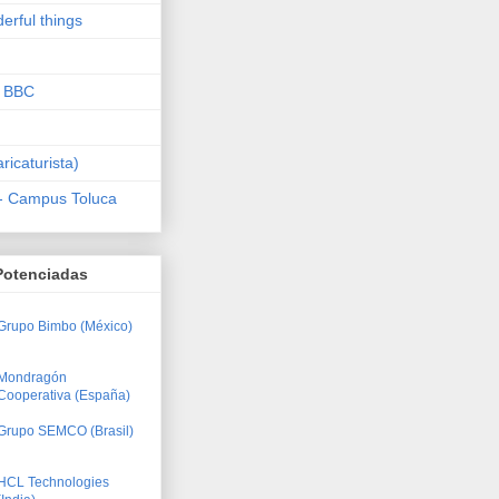
derful things
a BBC
icaturista)
 - Campus Toluca
Potenciadas
Grupo Bimbo (México)
Mondragón
Cooperativa (España)
Grupo SEMCO (Brasil)
HCL Technologies