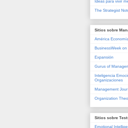
Ideas para vivir m
The Strategist No
Sitios sobre Ma
América Economía
BusinessWeek on 
Expansión
Gurus of Manage
Inteligencia Emoci
Organizaciones
Management Journ
Organization Theo
Sitios sobre Test
Emotional Intellig