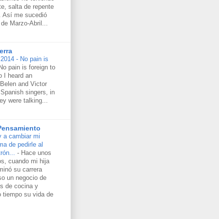
e, salta de repente
s. Así me sucedió
de Marzo-Abril...
erra
2014 - No pain is
No pain is foreign to
 I heard an
 Belen and Victor
Spanish singers, in
ey were talking...
 Pensamiento
 a cambiar mi
ma de pedirle al
rón...
-
Hace unos
s, cuando mi hija
minó su carrera
uso un negocio de
s de cocina y
o tiempo su vida de