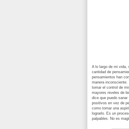
A lo largo de mi vida, 
cantidad de pensamie
pensamientos han con
manera inconsciente.
tomar el control de m
mayores niveles de bi
dice que puedo sanar 
positivos en vez de pe
como tomar una aspiri
lograrlo. Es un proces
palpables. No es magia